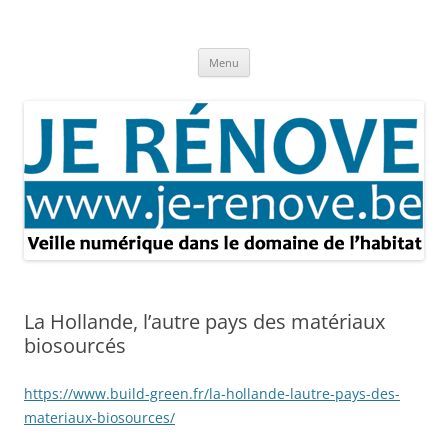
Aller
au
Je rénove – Rénovation & travaux
contenu
Rénovation et travaux – Toute l'actualité
Menu
La Hollande, l’autre pays des matériaux
biosourcés
https://www.build-green.fr/la-hollande-lautre-pays-des-
materiaux-biosources/