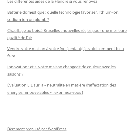
Les différentes aides de la Flandre si vous rénovez
Batterie domestique : quelle technologie favoriser, lithium-ion,
sodium-ion ou plomb ?
Chauffage au bois à Bruxelles : nouvelles règles pour une meilleure
qualité de l’air
Vendre votre maison à votre (vos) enfant(s) : voici comment bien
faire
Innovation : et si votre maison changeait de couleur avec les
saisons ?
Évaluation EIE sur la « neutralité en matière d’affectation des
énergies renouvelables » : exprimez-vous !
Fièrement propulsé par WordPress