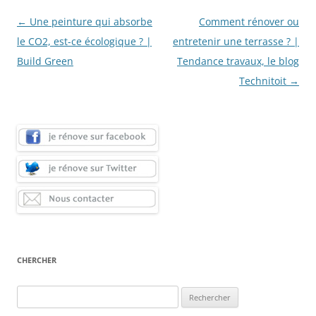
Navigation
←
Une peinture qui absorbe
Comment rénover ou
des
le CO2, est-ce écologique ? |
entretenir une terrasse ? |
articles
Build Green
Tendance travaux, le blog
Technitoit
→
CHERCHER
Rechercher :