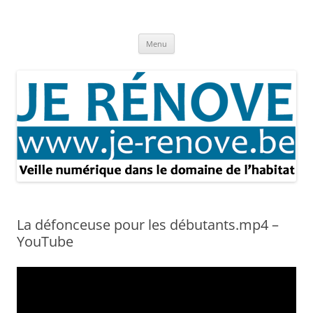
Aller
au
Je rénove – Rénovation & travaux
contenu
Rénovation et travaux – Toute l'actualité
Menu
La défonceuse pour les débutants.mp4 –
YouTube