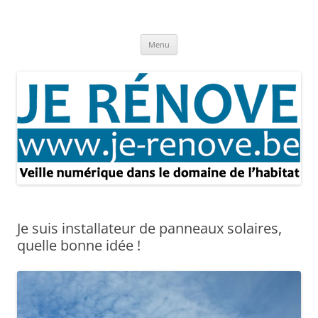
Aller
au
Je rénove – Rénovation & travaux
contenu
Rénovation et travaux – Toute l'actualité
Menu
Je suis installateur de panneaux solaires,
quelle bonne idée !