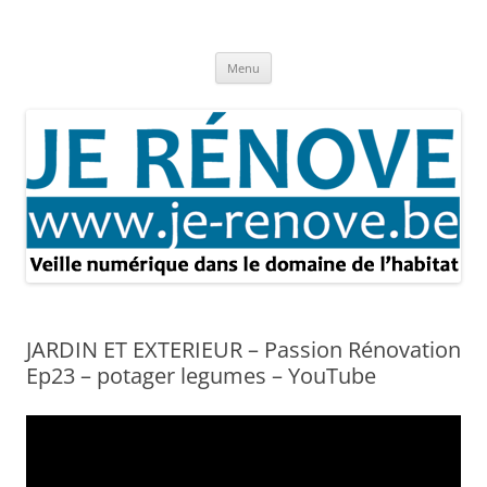
Aller
au
Je rénove – Rénovation & travaux
contenu
Rénovation et travaux – Toute l'actualité
Menu
JARDIN ET EXTERIEUR – Passion Rénovation
Ep23 – potager legumes – YouTube