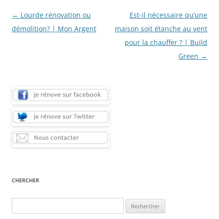
Navigation
←
Lourde rénovation ou
Est-il nécessaire qu’une
des
démolition? | Mon Argent
maison soit étanche au vent
articles
pour la chauffer ? | Build
Green
→
CHERCHER
Rechercher :