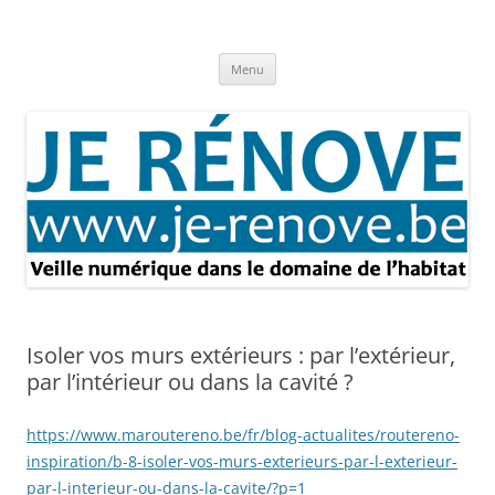
Aller
au
Je rénove – Rénovation & travaux
contenu
Rénovation et travaux – Toute l'actualité
Menu
Isoler vos murs extérieurs : par l’extérieur,
par l’intérieur ou dans la cavité ?
https://www.maroutereno.be/fr/blog-actualites/routereno-
inspiration/b-8-isoler-vos-murs-exterieurs-par-l-exterieur-
par-l-interieur-ou-dans-la-cavite/?p=1