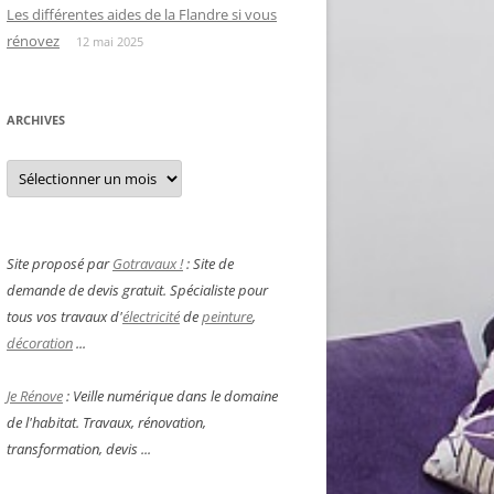
Les différentes aides de la Flandre si vous
rénovez
12 mai 2025
ARCHIVES
Archives
Site proposé par
Gotravaux !
: Site de
demande de devis gratuit. Spécialiste pour
tous vos travaux d'
électricité
de
peinture
,
décoration
...
Je Rénove
: Veille numérique dans le domaine
de l'habitat. Travaux, rénovation,
transformation, devis ...