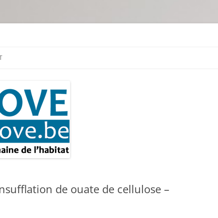
tion & travaux
T
nsufflation de ouate de cellulose –