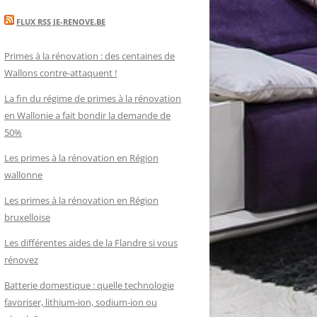
FLUX RSS JE-RENOVE.BE
Primes à la rénovation : des centaines de
Wallons contre-attaquent !
La fin du régime de primes à la rénovation
en Wallonie a fait bondir la demande de
50%
Les primes à la rénovation en Région
wallonne
Les primes à la rénovation en Région
bruxelloise
Les différentes aides de la Flandre si vous
rénovez
Batterie domestique : quelle technologie
favoriser, lithium-ion, sodium-ion ou