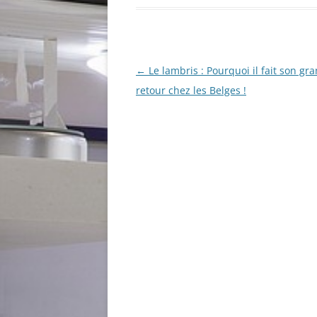
Navigation
←
Le lambris : Pourquoi il fait son gr
des
retour chez les Belges !
articles