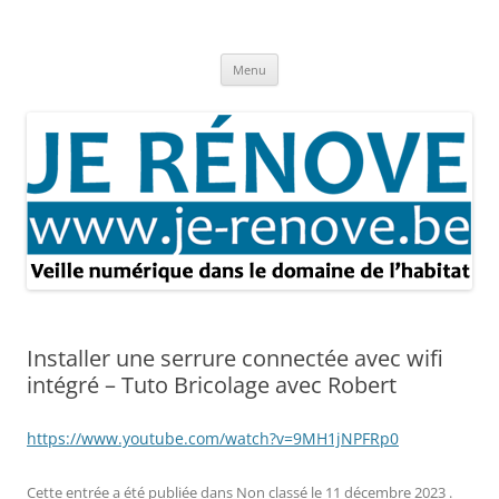
Aller
au
Je rénove – Rénovation & travaux
contenu
Rénovation et travaux – Toute l'actualité
Menu
Installer une serrure connectée avec wifi
intégré – Tuto Bricolage avec Robert
https://www.youtube.com/watch?v=9MH1jNPFRp0
Cette entrée a été publiée dans
Non classé
le
11 décembre 2023
.