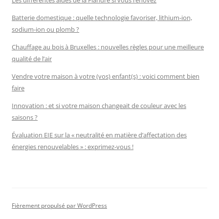
Les différentes aides de la Flandre si vous rénovez
Batterie domestique : quelle technologie favoriser, lithium-ion,
sodium-ion ou plomb ?
Chauffage au bois à Bruxelles : nouvelles règles pour une meilleure
qualité de l’air
Vendre votre maison à votre (vos) enfant(s) : voici comment bien
faire
Innovation : et si votre maison changeait de couleur avec les
saisons ?
Évaluation EIE sur la « neutralité en matière d’affectation des
énergies renouvelables » : exprimez-vous !
Fièrement propulsé par WordPress