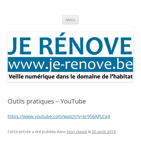
Aller
au
Je rénove – Rénovation & travaux
contenu
Rénovation et travaux – Toute l'actualité
Menu
Outils pratiques – YouTube
https://www.youtube.com/watch?v=6r956APLCg4
Cette entrée a été publiée dans
Non classé
le
20 août 2018
.