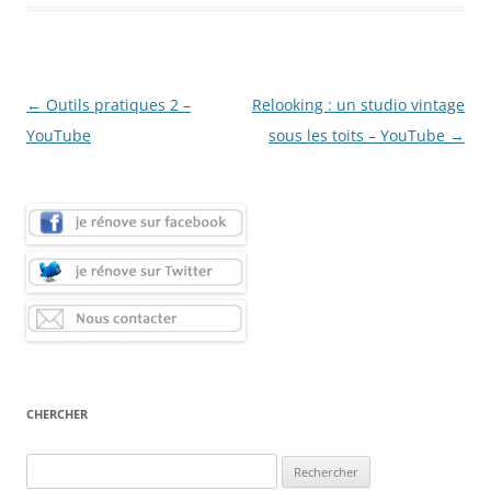
Navigation
←
Outils pratiques 2 –
Relooking : un studio vintage
des
YouTube
sous les toits – YouTube
→
articles
CHERCHER
Rechercher :