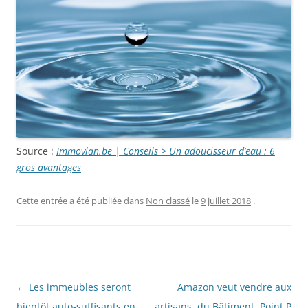
Source :
Immovlan.be | Conseils > Un adoucisseur d’eau : 6
gros avantages
Cette entrée a été publiée dans
Non classé
le
9 juillet 2018
.
Navigation
←
Les immeubles seront
Amazon veut vendre aux
des
bientôt auto-suffisants en
artisans du Bâtiment, Point P