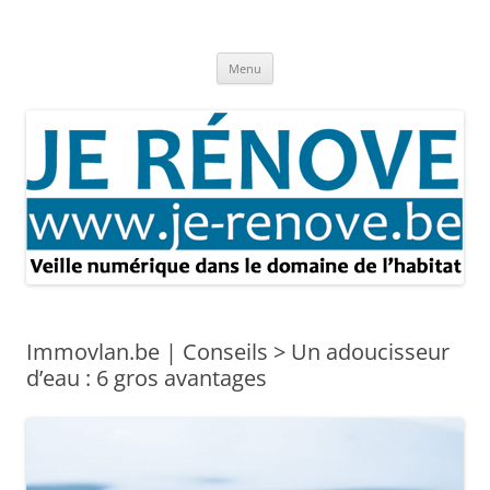
Aller
au
Je rénove – Rénovation & travaux
contenu
Rénovation et travaux – Toute l'actualité
Menu
Immovlan.be | Conseils > Un adoucisseur
d’eau : 6 gros avantages