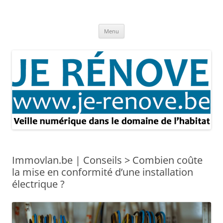
Aller
au
Je rénove – Rénovation & travaux
contenu
Rénovation et travaux – Toute l'actualité
Menu
Immovlan.be | Conseils > Combien coûte
la mise en conformité d’une installation
électrique ?