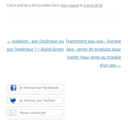
Cette entrée a été publiée dans
Non classé
le
3 avril 2018
.
Navigation
←
Isolation : par l’intérieur ou
Traitement eau spa – Europe
des
par l’extérieur ? | Build Green
Spa : vente de produits pour
articles
traiter l’eau verte ou trouble
d’un spa
→