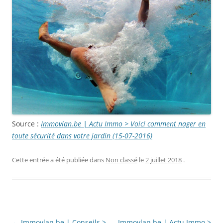
Source :
Immovlan.be | Actu Immo > Voici comment nager en
toute sécurité dans votre jardin (15-07-2016)
Cette entrée a été publiée dans
Non classé
le
2 juillet 2018
.
Navigation
←
Immovlan.be | Conseils >
Immovlan.be | Actu Immo >