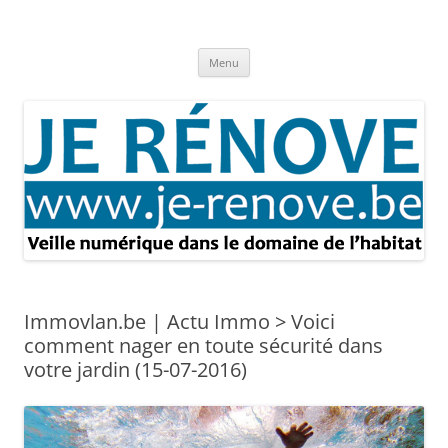
Aller
au
Je rénove – Rénovation & travaux
contenu
Rénovation et travaux – Toute l'actualité
Menu
Immovlan.be | Actu Immo > Voici
comment nager en toute sécurité dans
votre jardin (15-07-2016)