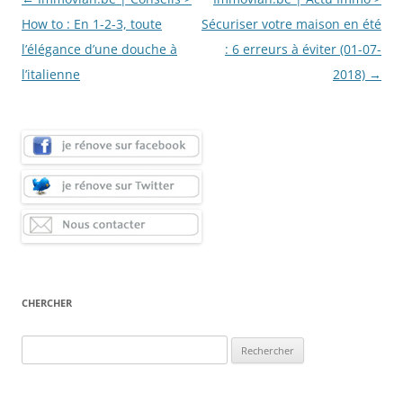
des
How to : En 1-2-3, toute
Sécuriser votre maison en été
articles
l’élégance d’une douche à
: 6 erreurs à éviter (01-07-
l’italienne
2018)
→
CHERCHER
Rechercher :