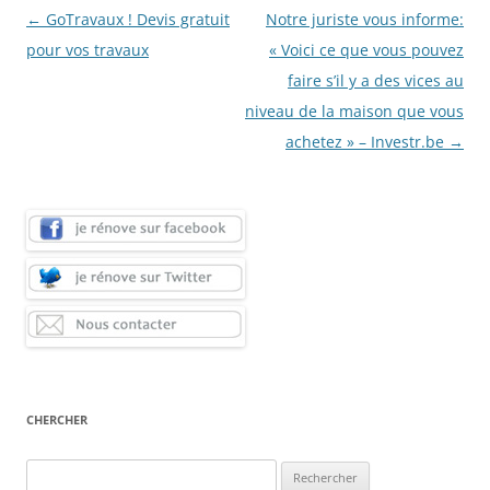
Navigation
←
GoTravaux ! Devis gratuit
Notre juriste vous informe:
des
pour vos travaux
« Voici ce que vous pouvez
articles
faire s’il y a des vices au
niveau de la maison que vous
achetez » – Investr.be
→
CHERCHER
Rechercher :