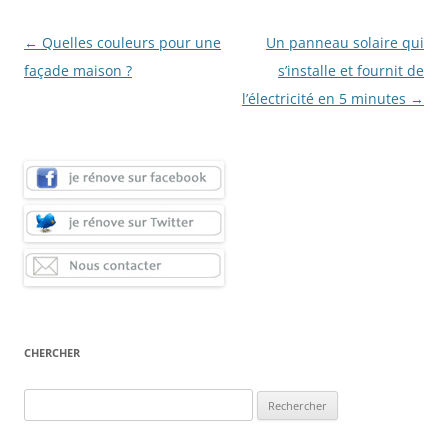
Navigation
←
Quelles couleurs pour une
Un panneau solaire qui
des
façade maison ?
s’installe et fournit de
articles
l’électricité en 5 minutes
→
CHERCHER
Rechercher :