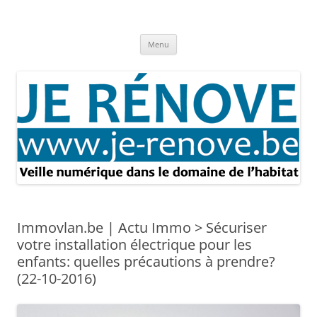
Aller
au
Je rénove – Rénovation & travaux
contenu
Rénovation et travaux – Toute l'actualité
Menu
Immovlan.be | Actu Immo > Sécuriser
votre installation électrique pour les
enfants: quelles précautions à prendre?
(22-10-2016)