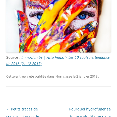
Source :
Immovlan.be | Actu Immo > Les 10 couleurs tendance
de 2018 (21-12-2017)
Cette entrée a été publiée dans
Non classé
le
2 janvier 2018
.
Navigation
←
Petits tracas de
Pourquoi hydrofuger sa
des
construction ou de
toiture plutôt que de la