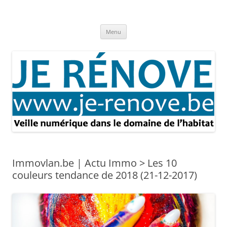
Aller
au
Je rénove – Rénovation & travaux
contenu
Rénovation et travaux – Toute l'actualité
Menu
Immovlan.be | Actu Immo > Les 10
couleurs tendance de 2018 (21-12-2017)