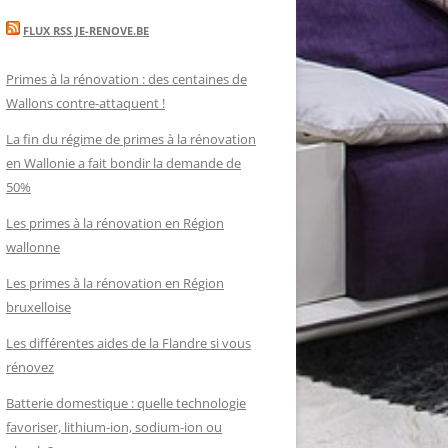
FLUX RSS JE-RENOVE.BE
Primes à la rénovation : des centaines de
Wallons contre-attaquent !
La fin du régime de primes à la rénovation
en Wallonie a fait bondir la demande de
50%
Les primes à la rénovation en Région
wallonne
Les primes à la rénovation en Région
bruxelloise
Les différentes aides de la Flandre si vous
rénovez
Batterie domestique : quelle technologie
favoriser, lithium-ion, sodium-ion ou