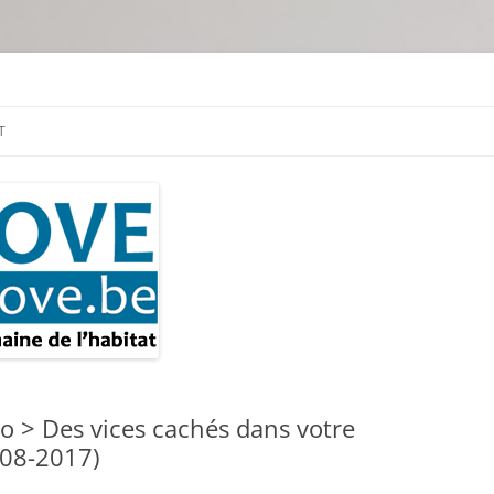
tion & travaux
T
 > Des vices cachés dans votre
-08-2017)