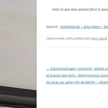
Voici ce que vous pouvez faire si vou
Source :
Immovlan.be | Actu Immo > Des 
Cette entrée a été publiée dans
Non classé
Navigation
←
Electroménager connecté, réalité vi
des
et baisse des prix : l’électronique nou
articles
les bras au salon IFA de Berlin | Atlant