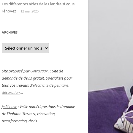
Les différentes aides de la Flandre si vous
rénovez
12 mai 2025
ARCHIVES
Archives
Site proposé par
Gotravaux !
: Site de
demande de devis gratuit. Spécialiste pour
tous vos travaux d'
électricité
de
peinture
,
décoration
...
Je Rénove
: Veille numérique dans le domaine
de l'habitat. Travaux, rénovation,
transformation, devis ...