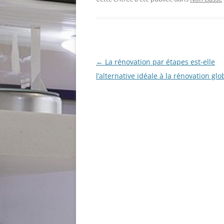
Navigation
←
La rénovation par étapes est-elle
des
l’alternative idéale à la rénovation glo
articles