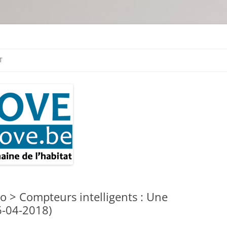
tion & travaux
T
 > Compteurs intelligents : Une
6-04-2018)