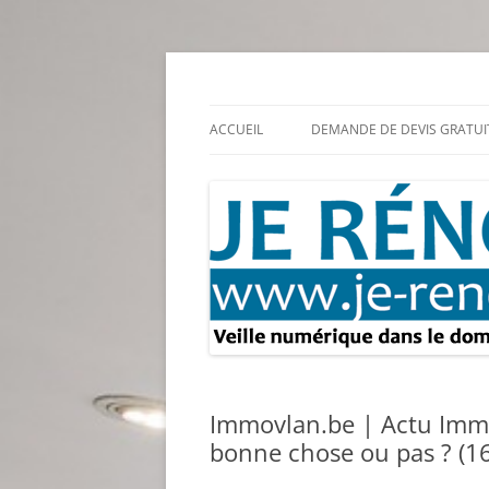
Aller
au
contenu
Rénovation et travaux – Toute l'actualité
Je rénove – Rénova
ACCUEIL
DEMANDE DE DEVIS GRATUI
Immovlan.be | Actu Immo
bonne chose ou pas ? (1