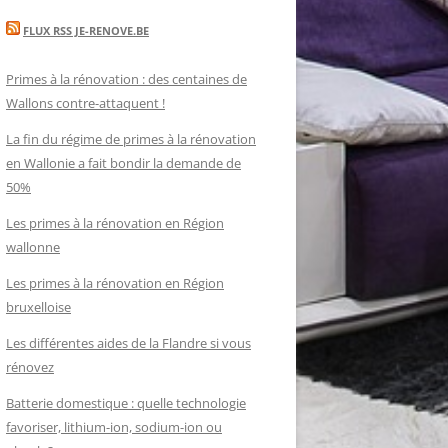
FLUX RSS JE-RENOVE.BE
Primes à la rénovation : des centaines de
Wallons contre-attaquent !
La fin du régime de primes à la rénovation
en Wallonie a fait bondir la demande de
50%
Les primes à la rénovation en Région
wallonne
Les primes à la rénovation en Région
bruxelloise
Les différentes aides de la Flandre si vous
rénovez
Batterie domestique : quelle technologie
favoriser, lithium-ion, sodium-ion ou