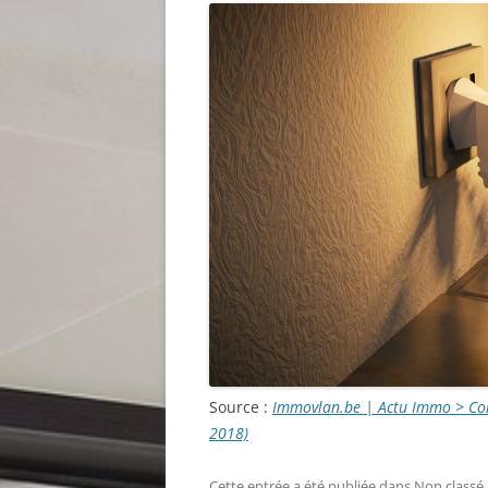
Source :
Immovlan.be | Actu Immo > Comp
2018)
Cette entrée a été publiée dans
Non classé