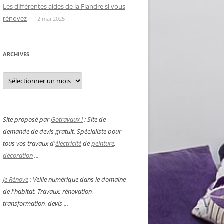
Les différentes aides de la Flandre si vous
rénovez
12 mai 2025
ARCHIVES
Archives
Site proposé par
Gotravaux !
: Site de
demande de devis gratuit. Spécialiste pour
tous vos travaux d'
électricité
de
peinture
,
décoration
...
Je Rénove
: Veille numérique dans le domaine
de l'habitat. Travaux, rénovation,
transformation, devis ...