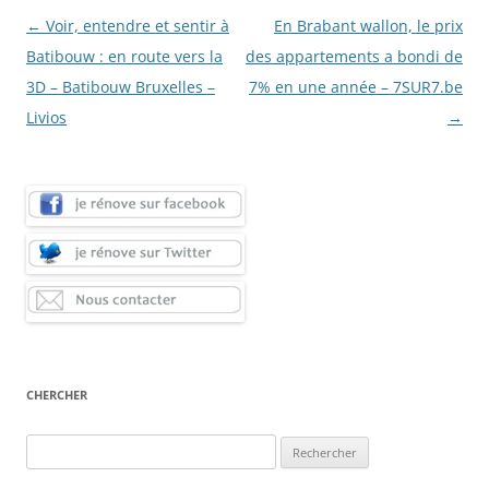
Navigation
←
Voir, entendre et sentir à
En Brabant wallon, le prix
des
Batibouw : en route vers la
des appartements a bondi de
articles
3D – Batibouw Bruxelles –
7% en une année – 7SUR7.be
Livios
→
CHERCHER
Rechercher :