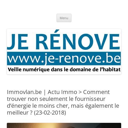
Aller
au
Je rénove – Rénovation & travaux
contenu
Rénovation et travaux – Toute l'actualité
Menu
Immovlan.be | Actu Immo > Comment
trouver non seulement le fournisseur
d’énergie le moins cher, mais également le
meilleur ? (23-02-2018)