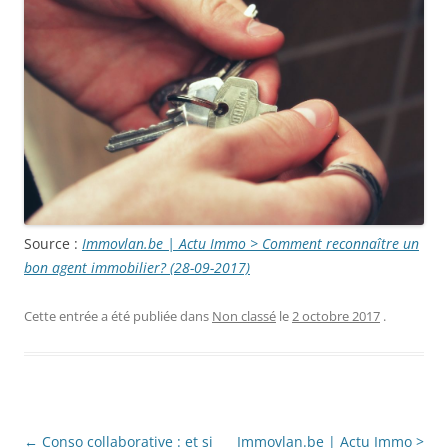
Source :
Immovlan.be | Actu Immo > Comment reconnaître un
bon agent immobilier? (28-09-2017)
Cette entrée a été publiée dans
Non classé
le
2 octobre 2017
.
Navigation
←
Conso collaborative : et si
Immovlan.be | Actu Immo >