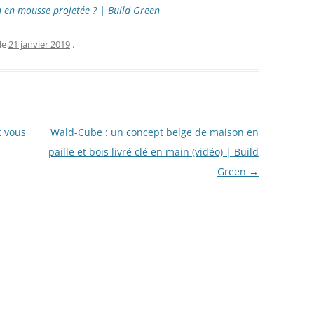
ion en mousse projetée ? | Build Green
le
21 janvier 2019
.
t vous
Wald-Cube : un concept belge de maison en
paille et bois livré clé en main (vidéo) | Build
Green
→