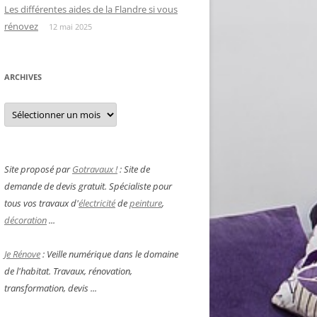
Les différentes aides de la Flandre si vous
rénovez
12 mai 2025
ARCHIVES
Archives
Site proposé par
Gotravaux !
: Site de
demande de devis gratuit. Spécialiste pour
tous vos travaux d'
électricité
de
peinture
,
décoration
...
Je Rénove
: Veille numérique dans le domaine
de l'habitat. Travaux, rénovation,
transformation, devis ...