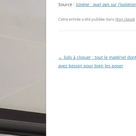
Source :
Icinène : quel avis sur l’isolat
Cette entrée a été publiée dans
Non classé
Navigation
←
Sols à cliquer : tout le matériel don
des
avez besoin pour bien les poser
articles