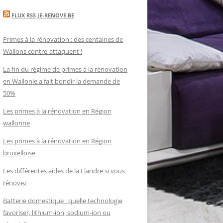
FLUX RSS JE-RENOVE.BE
Primes à la rénovation : des centaines de
Wallons contre-attaquent !
La fin du régime de primes à la rénovation
en Wallonie a fait bondir la demande de
50%
Les primes à la rénovation en Région
wallonne
Les primes à la rénovation en Région
bruxelloise
Les différentes aides de la Flandre si vous
rénovez
Batterie domestique : quelle technologie
favoriser, lithium-ion, sodium-ion ou