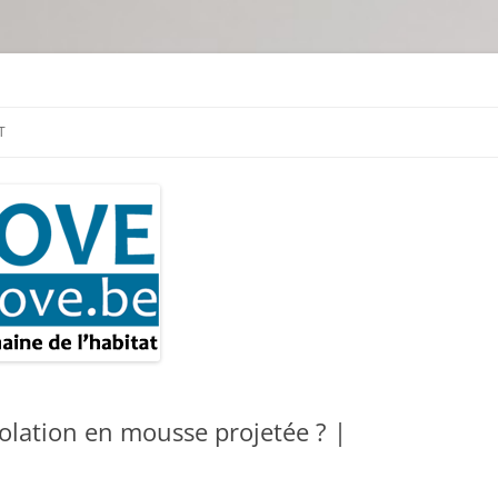
tion & travaux
T
isolation en mousse projetée ? |