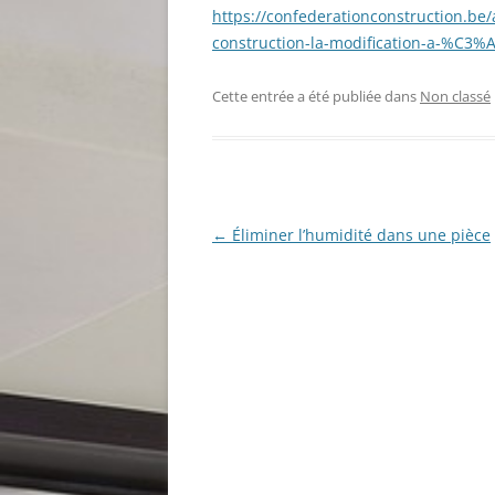
https://confederationconstruction.b
construction-la-modification-a-%C3
Cette entrée a été publiée dans
Non classé
Navigation
←
Éliminer l’humidité dans une pièce
des
articles