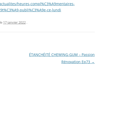
e/actualites/heures-compl%C3%A9mentaires-
%A9t%C3%A9-publi%C3%A9e-ce-lundi
le
17 janvier 2022
.
ÉTANCHÉITÉ CHEWING-GUM – Passion
Rénovation Ep73
→