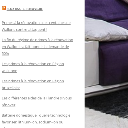
FLUX RSS JE-RENOVE.BE
Primes à la rénovation : des centaines de
Wallons contre-attaquent !
La fin du régime de primes à la rénovation
en Wallonie a fait bondir la demande de
50%
Les primes à la rénovation en Région
wallonne
Les primes à la rénovation en Région
bruxelloise
Les différentes aides de la Flandre si vous
rénovez
Batterie domestique : quelle technologie
favoriser, lithium-ion, sodium-ion ou