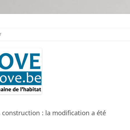
tion & travaux
T
onstruction : la modification a été