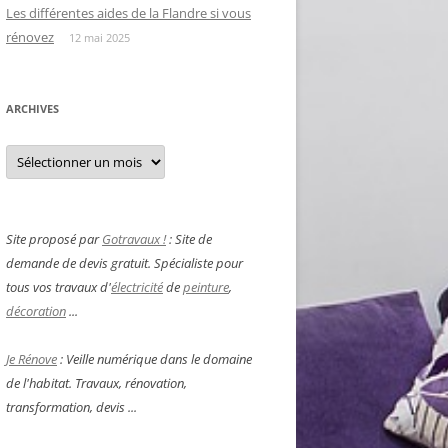
Les différentes aides de la Flandre si vous
rénovez
12 mai 2025
ARCHIVES
Archives
Site proposé par
Gotravaux !
: Site de
demande de devis gratuit. Spécialiste pour
tous vos travaux d'
électricité
de
peinture
,
décoration
...
Je Rénove
: Veille numérique dans le domaine
de l'habitat. Travaux, rénovation,
transformation, devis ...