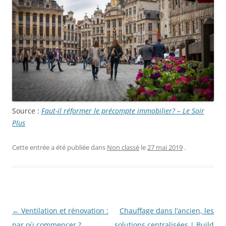
Source :
Faut-il réformer le précompte immobilier? – Le Soir
Plus
Cette entrée a été publiée dans
Non classé
le
27 mai 2019
.
Navigation
←
Ventilation et rénovation :
Chauffage dans l’ancien, les
des
par où commencer ?
solutions centralisées | Build