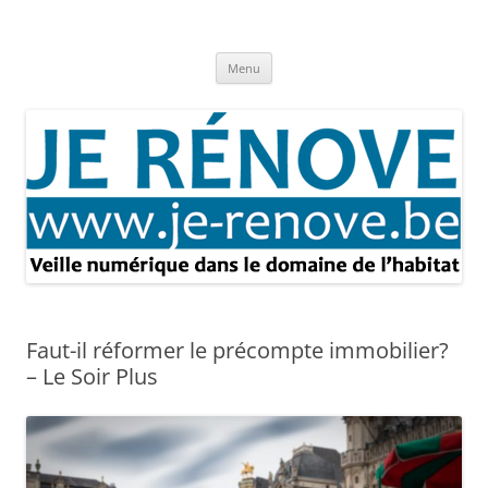
Aller
au
Je rénove – Rénovation & travaux
contenu
Rénovation et travaux – Toute l'actualité
Menu
Faut-il réformer le précompte immobilier?
– Le Soir Plus