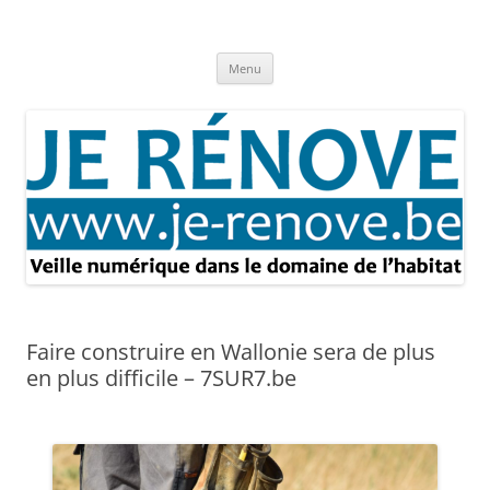
Aller
au
Je rénove – Rénovation & travaux
contenu
Rénovation et travaux – Toute l'actualité
Menu
Faire construire en Wallonie sera de plus
en plus difficile – 7SUR7.be