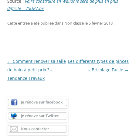
Source :
Faire construire en Wallonie sera de plus en plus
difficile – 7SUR7.be
Cette entrée a été publiée dans
Non classé
le
5 février 2018
.
Navigation
←
Comment rénover sa salle
Les différents types de pinces
des
de bain à petit prix ? –
– Bricolage Facile
→
articles
Tendance Travaux