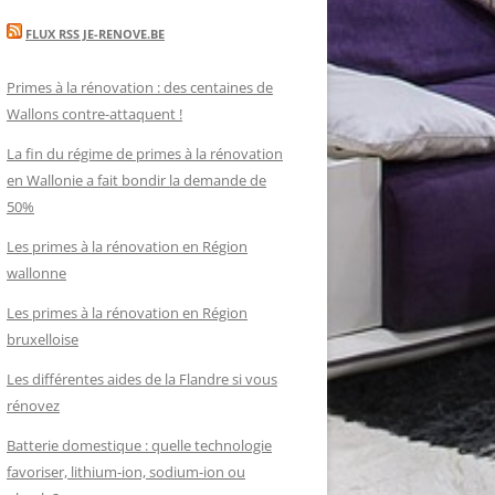
FLUX RSS JE-RENOVE.BE
Primes à la rénovation : des centaines de
Wallons contre-attaquent !
La fin du régime de primes à la rénovation
en Wallonie a fait bondir la demande de
50%
Les primes à la rénovation en Région
wallonne
Les primes à la rénovation en Région
bruxelloise
Les différentes aides de la Flandre si vous
rénovez
Batterie domestique : quelle technologie
favoriser, lithium-ion, sodium-ion ou