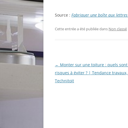
Source :
Fabriquer une boîte aux lettres
Cette entrée a été publiée dans
Non classé
Navigation
←
Monter sur une toiture : quels sont
des
risques à éviter ? | Tendance travaux,
articles
Technitoit