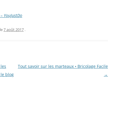
 – YouJustDo
le
7 août 2017
.
 les
Tout savoir sur les marteaux • Bricolage Facile
 le blog
→