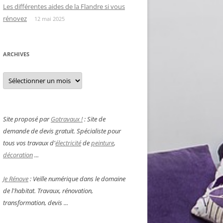
Les différentes aides de la Flandre si vous
rénovez
12 mai 2025
ARCHIVES
Archives
Site proposé par
Gotravaux !
: Site de
demande de devis gratuit. Spécialiste pour
tous vos travaux d'
électricité
de
peinture
,
décoration
...
Je Rénove
: Veille numérique dans le domaine
de l'habitat. Travaux, rénovation,
transformation, devis ...