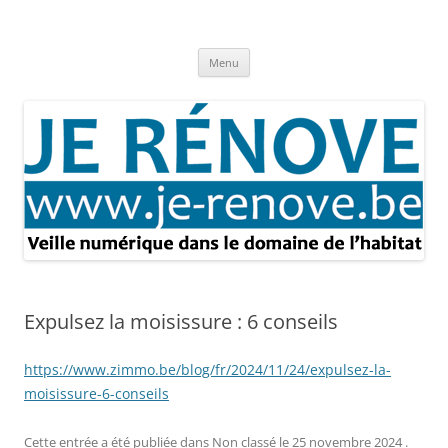
Aller
au
Je rénove – Rénovation & travaux
contenu
Rénovation et travaux – Toute l'actualité
Menu
Expulsez la moisissure : 6 conseils
https://www.zimmo.be/blog/fr/2024/11/24/expulsez-la-
moisissure-6-conseils
Cette entrée a été publiée dans
Non classé
le
25 novembre 2024
.