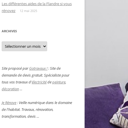
Les différentes aides de la Flandre si vous
rénovez
12 mai 2025
ARCHIVES
Archives
Site proposé par
Gotravaux !
: Site de
demande de devis gratuit. Spécialiste pour
tous vos travaux d'
électricité
de
peinture
,
décoration
...
Je Rénove
: Veille numérique dans le domaine
de l'habitat. Travaux, rénovation,
transformation, devis ...