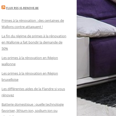
FLUX RSS JE-RENOVE.BE
Primes à la rénovation : des centaines de
Wallons contre-attaquent !
La fin du régime de primes à la rénovation
en Wallonie a fait bondir la demande de
50%
Les primes à la rénovation en Région
wallonne
Les primes à la rénovation en Région
bruxelloise
Les différentes aides de la Flandre si vous
rénovez
Batterie domestique : quelle technologie
favoriser, lithium-ion, sodium-ion ou