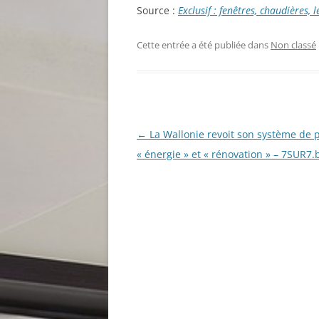
Source :
Exclusif : fenêtres, chaudières,
Cette entrée a été publiée dans
Non classé
Navigation
←
La Wallonie revoit son système de 
des
« énergie » et « rénovation » – 7SUR7.
articles