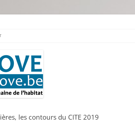
tion & travaux
T
dières, les contours du CITE 2019