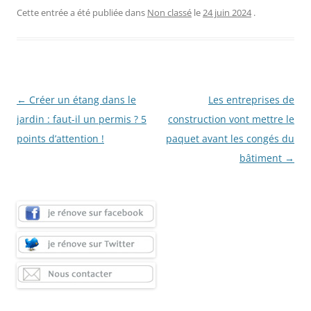
Cette entrée a été publiée dans
Non classé
le
24 juin 2024
.
Navigation
←
Créer un étang dans le
Les entreprises de
des
jardin : faut-il un permis ? 5
construction vont mettre le
articles
points d’attention !
paquet avant les congés du
bâtiment
→