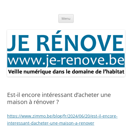
Aller
au
Je rénove – Rénovation & travaux
contenu
Rénovation et travaux – Toute l'actualité
Menu
Est-il encore intéressant d’acheter une
maison à rénover ?
https://www.zimmo.be/blog/fr/2024/06/20/est-il-encore-
interessant-dacheter-une-maison-a-renover