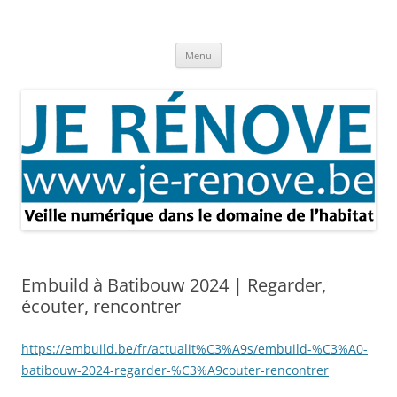
Aller
au
Je rénove – Rénovation & travaux
contenu
Rénovation et travaux – Toute l'actualité
Menu
Embuild à Batibouw 2024 | Regarder,
écouter, rencontrer
https://embuild.be/fr/actualit%C3%A9s/embuild-%C3%A0-
batibouw-2024-regarder-%C3%A9couter-rencontrer