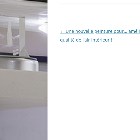
Navigation
←
Une nouvelle peinture pour… améli
des
qualité de l’air intérieur !
articles