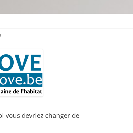
tion & travaux
T
uoi vous devriez changer de