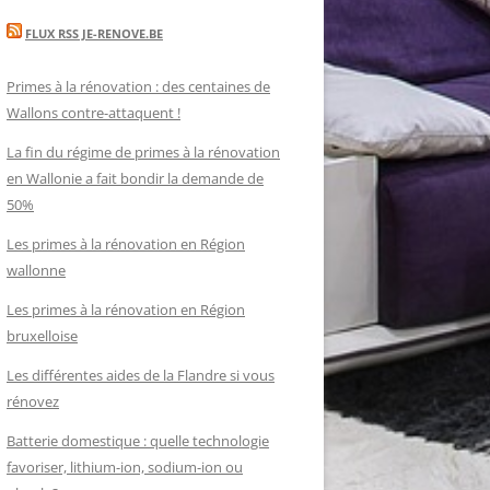
FLUX RSS JE-RENOVE.BE
Primes à la rénovation : des centaines de
Wallons contre-attaquent !
La fin du régime de primes à la rénovation
en Wallonie a fait bondir la demande de
50%
Les primes à la rénovation en Région
wallonne
Les primes à la rénovation en Région
bruxelloise
Les différentes aides de la Flandre si vous
rénovez
Batterie domestique : quelle technologie
favoriser, lithium-ion, sodium-ion ou