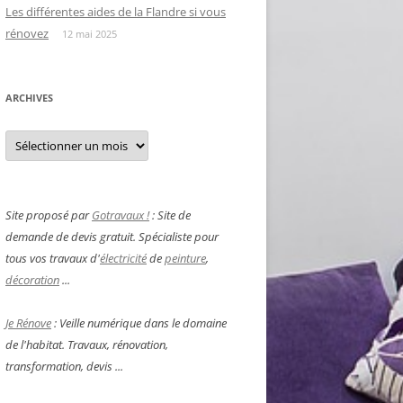
Les différentes aides de la Flandre si vous
rénovez
12 mai 2025
ARCHIVES
Archives
Site proposé par
Gotravaux !
: Site de
demande de devis gratuit. Spécialiste pour
tous vos travaux d'
électricité
de
peinture
,
décoration
...
Je Rénove
: Veille numérique dans le domaine
de l'habitat. Travaux, rénovation,
transformation, devis ...