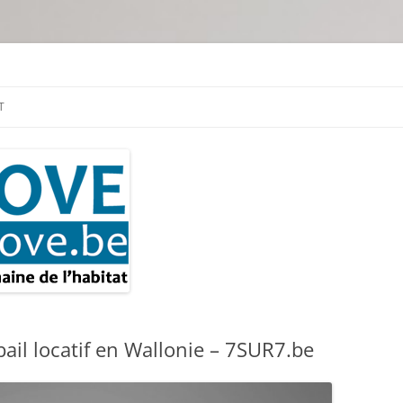
tion & travaux
T
il locatif en Wallonie – 7SUR7.be