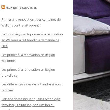
FLUX RSS JE-RENOVE.BE
Primes à la rénovation : des centaines de
Wallons contre-attaquent !
La fin du régime de primes à la rénovation
en Wallonie a fait bondir la demande de
50%
Les primes à la rénovation en Région
wallonne
Les primes à la rénovation en Région
bruxelloise
Les différentes aides de la Flandre si vous
rénovez
Batterie domestique : quelle technologie
favoriser, lithium-ion, sodium-ion ou