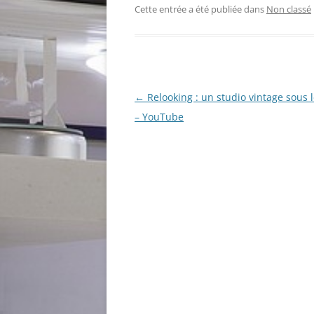
Cette entrée a été publiée dans
Non classé
Navigation
←
Relooking : un studio vintage sous l
des
– YouTube
articles