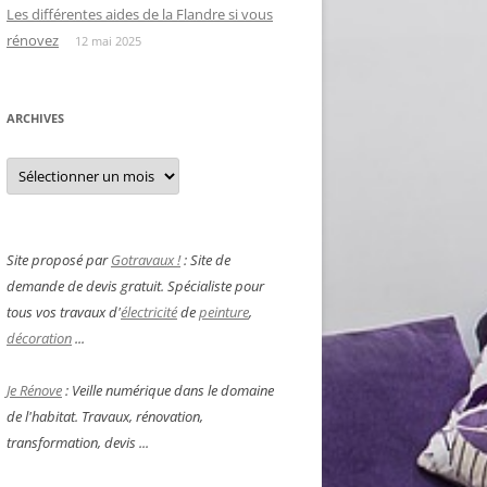
Les différentes aides de la Flandre si vous
rénovez
12 mai 2025
ARCHIVES
Archives
Site proposé par
Gotravaux !
: Site de
demande de devis gratuit. Spécialiste pour
tous vos travaux d'
électricité
de
peinture
,
décoration
...
Je Rénove
: Veille numérique dans le domaine
de l'habitat. Travaux, rénovation,
transformation, devis ...