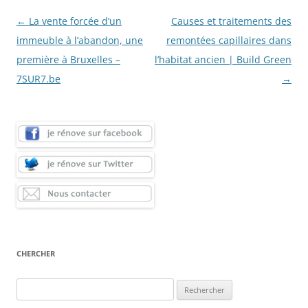
Navigation
←
La vente forcée d’un
Causes et traitements des
des
immeuble à l’abandon, une
remontées capillaires dans
articles
première à Bruxelles –
l’habitat ancien | Build Green
7SUR7.be
→
CHERCHER
Rechercher :