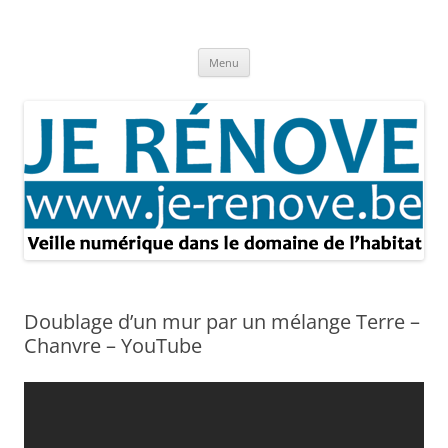
Aller
au
Je rénove – Rénovation & travaux
contenu
Rénovation et travaux – Toute l'actualité
Menu
Doublage d’un mur par un mélange Terre –
Chanvre – YouTube