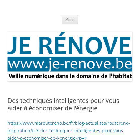
Aller
au
Je rénove – Rénovation & travaux
contenu
Rénovation et travaux – Toute l'actualité
Menu
Des techniques intelligentes pour vous
aider à économiser de l’énergie
https://www.maroutereno.be/fr/blog-actualites/routereno-
inspiration/b-3-des-techniques-intelligentes-pour-vous-
aider-a-economiser-de-l-energie/?p=1