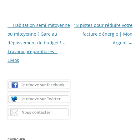
Navigation
←
Habitation semi-mitoyenne
18 pistes pour réduire votre
des
ou mitoyenne ? Gare au
facture d’énergie | Mon
articles
dépassement de budget ! –
Argent
→
Travaux préparatoires –
Livios
CHERCHER