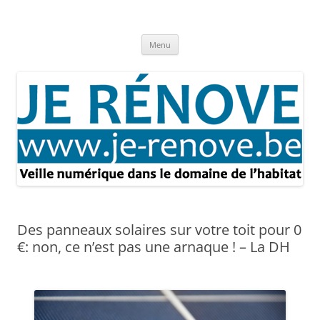
Aller
au
Je rénove – Rénovation & travaux
contenu
Rénovation et travaux – Toute l'actualité
Menu
Des panneaux solaires sur votre toit pour 0
€: non, ce n’est pas une arnaque ! – La DH