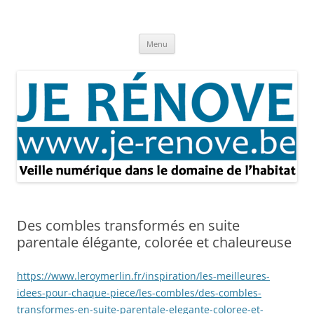
Aller
au
Je rénove – Rénovation & travaux
contenu
Rénovation et travaux – Toute l'actualité
Menu
Des combles transformés en suite
parentale élégante, colorée et chaleureuse
https://www.leroymerlin.fr/inspiration/les-meilleures-
idees-pour-chaque-piece/les-combles/des-combles-
transformes-en-suite-parentale-elegante-coloree-et-