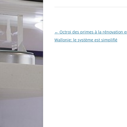
Navigation
←
Octroi des primes à la rénovation 
des
Wallonie: le système est simplifié
articles