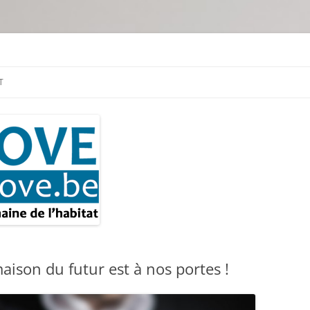
tion & travaux
T
aison du futur est à nos portes !