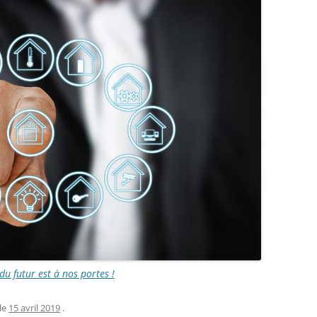
u futur est à nos portes !
le
15 avril 2019
.