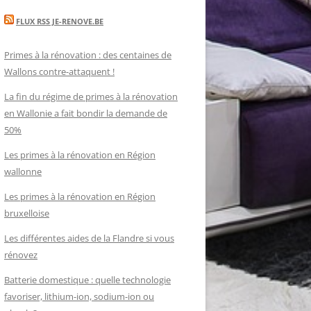
FLUX RSS JE-RENOVE.BE
Primes à la rénovation : des centaines de
Wallons contre-attaquent !
La fin du régime de primes à la rénovation
en Wallonie a fait bondir la demande de
50%
Les primes à la rénovation en Région
wallonne
Les primes à la rénovation en Région
bruxelloise
Les différentes aides de la Flandre si vous
rénovez
Batterie domestique : quelle technologie
favoriser, lithium-ion, sodium-ion ou