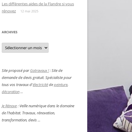
Les différentes aides de la Flandre si vous
rénovez
12 mai 2025
ARCHIVES
Archives
Site proposé par
Gotravaux !
: Site de
demande de devis gratuit. Spécialiste pour
tous vos travaux d'
électricité
de
peinture
,
décoration
...
Je Rénove
: Veille numérique dans le domaine
de l'habitat. Travaux, rénovation,
transformation, devis ...