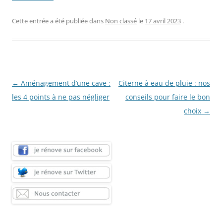
Cette entrée a été publiée dans
Non classé
le
17 avril 2023
.
Navigation
←
Aménagement d’une cave :
Citerne à eau de pluie : nos
des
les 4 points à ne pas négliger
conseils pour faire le bon
articles
choix
→