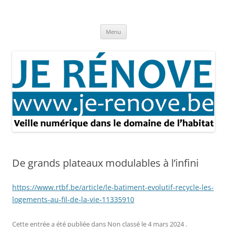
Aller
au
Je rénove – Rénovation & travaux
contenu
Rénovation et travaux – Toute l'actualité
Menu
De grands plateaux modulables à l’infini
https://www.rtbf.be/article/le-batiment-evolutif-recycle-les-
logements-au-fil-de-la-vie-11335910
Cette entrée a été publiée dans
Non classé
le
4 mars 2024
.