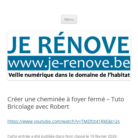
Aller
au
Je rénove – Rénovation & travaux
contenu
Rénovation et travaux – Toute l'actualité
Menu
Créer une cheminée à foyer fermé – Tuto
Bricolage avec Robert
https://www.youtube.com/watch?v=TMDfzt41RkE&t=2s
Cette entrée a été publiée dans
Non classé
le
19 février 2024
.