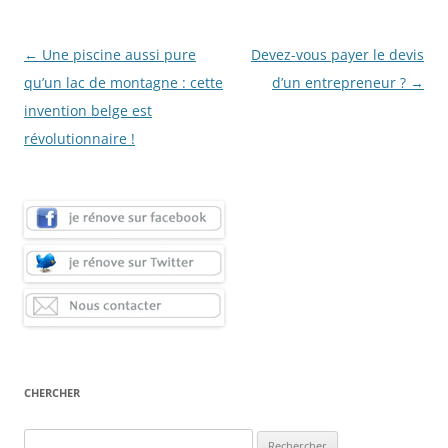
Navigation
←
Une piscine aussi pure
Devez-vous payer le devis
des
qu’un lac de montagne : cette
d’un entrepreneur ?
→
articles
invention belge est
révolutionnaire !
CHERCHER
Rechercher :