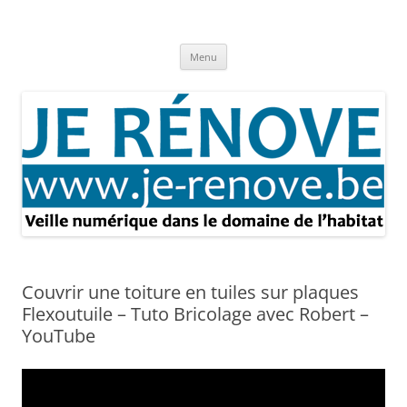
Aller
au
Je rénove – Rénovation & travaux
contenu
Rénovation et travaux – Toute l'actualité
Menu
Couvrir une toiture en tuiles sur plaques
Flexoutuile – Tuto Bricolage avec Robert –
YouTube