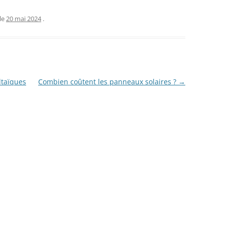
le
20 mai 2024
.
taïques
Combien coûtent les panneaux solaires ?
→