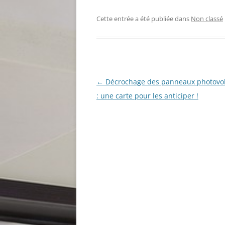
Cette entrée a été publiée dans
Non classé
Navigation
←
Décrochage des panneaux photovol
des
: une carte pour les anticiper !
articles