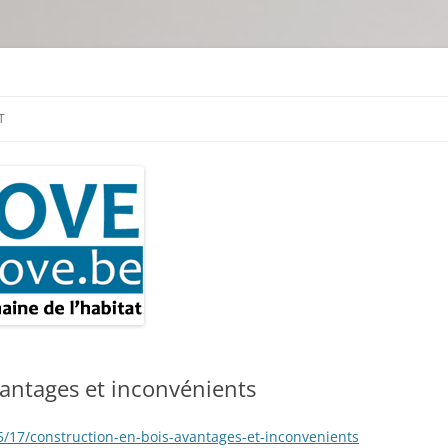
tion & travaux
T
vantages et inconvénients
/17/construction-en-bois-avantages-et-inconvenients