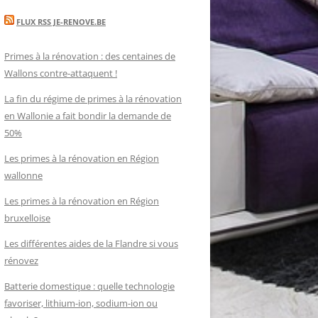
FLUX RSS JE-RENOVE.BE
Primes à la rénovation : des centaines de
Wallons contre-attaquent !
La fin du régime de primes à la rénovation
en Wallonie a fait bondir la demande de
50%
Les primes à la rénovation en Région
wallonne
Les primes à la rénovation en Région
bruxelloise
Les différentes aides de la Flandre si vous
rénovez
Batterie domestique : quelle technologie
favoriser, lithium-ion, sodium-ion ou