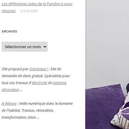
Les différentes aides de la Flandre si vous
rénovez
12 mai 2025
ARCHIVES
Archives
Site proposé par
Gotravaux !
: Site de
demande de devis gratuit. Spécialiste pour
tous vos travaux d'
électricité
de
peinture
,
décoration
...
Je Rénove
: Veille numérique dans le domaine
de l'habitat. Travaux, rénovation,
transformation, devis ...