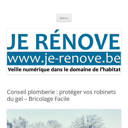
Aller
au
Je rénove – Rénovation & travaux
contenu
Rénovation et travaux – Toute l'actualité
Menu
Conseil plomberie : protéger vos robinets
du gel – Bricolage Facile