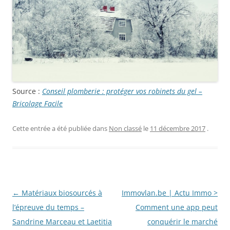
Source :
Conseil plomberie : protéger vos robinets du gel –
Bricolage Facile
Cette entrée a été publiée dans
Non classé
le
11 décembre 2017
.
Navigation
←
Matériaux biosourcés à
Immovlan.be | Actu Immo >
des
l’épreuve du temps –
Comment une app peut
articles
Sandrine Marceau et Laetitia
conquérir le marché