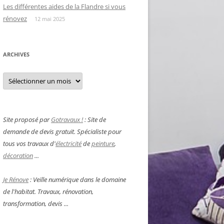
Les différentes aides de la Flandre si vous
rénovez
12 mai 2025
ARCHIVES
Archives
Site proposé par
Gotravaux !
: Site de
demande de devis gratuit. Spécialiste pour
tous vos travaux d'
électricité
de
peinture
,
décoration
...
Je Rénove
: Veille numérique dans le domaine
de l'habitat. Travaux, rénovation,
transformation, devis ...