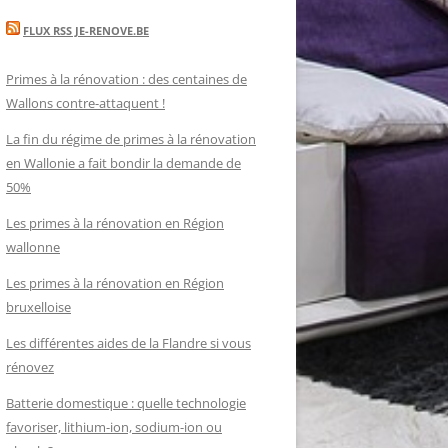
FLUX RSS JE-RENOVE.BE
Primes à la rénovation : des centaines de
Wallons contre-attaquent !
La fin du régime de primes à la rénovation
en Wallonie a fait bondir la demande de
50%
Les primes à la rénovation en Région
wallonne
Les primes à la rénovation en Région
bruxelloise
Les différentes aides de la Flandre si vous
rénovez
Batterie domestique : quelle technologie
favoriser, lithium-ion, sodium-ion ou