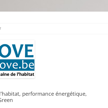
tion & travaux
T
’habitat, performance énergétique,
 Green