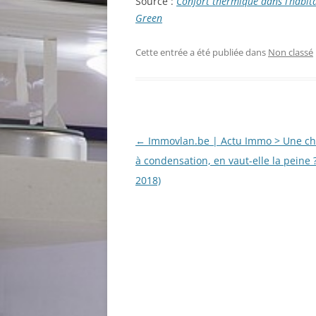
Source :
Confort thermique dans l’habita
Green
Cette entrée a été publiée dans
Non classé
Navigation
←
Immovlan.be | Actu Immo > Une ch
des
à condensation, en vaut-elle la peine ?
articles
2018)