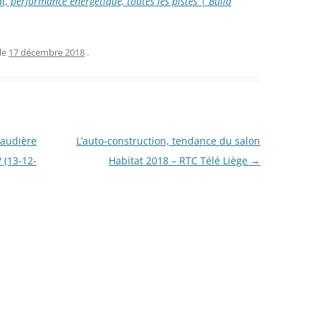
t, performance énergétique, toutes les pistes | Build
le
17 décembre 2018
.
audière
L’auto-construction, tendance du salon
 (13-12-
Habitat 2018 – RTC Télé Liège
→