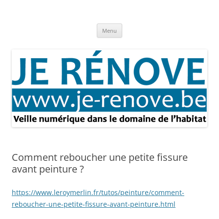
Aller
au
Je rénove – Rénovation & travaux
contenu
Rénovation et travaux – Toute l'actualité
Menu
Comment reboucher une petite fissure
avant peinture ?
https://www.leroymerlin.fr/tutos/peinture/comment-
reboucher-une-petite-fissure-avant-peinture.html