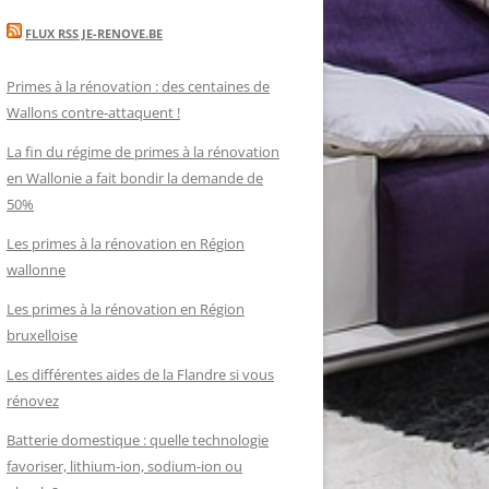
FLUX RSS JE-RENOVE.BE
Primes à la rénovation : des centaines de
Wallons contre-attaquent !
La fin du régime de primes à la rénovation
en Wallonie a fait bondir la demande de
50%
Les primes à la rénovation en Région
wallonne
Les primes à la rénovation en Région
bruxelloise
Les différentes aides de la Flandre si vous
rénovez
Batterie domestique : quelle technologie
favoriser, lithium-ion, sodium-ion ou