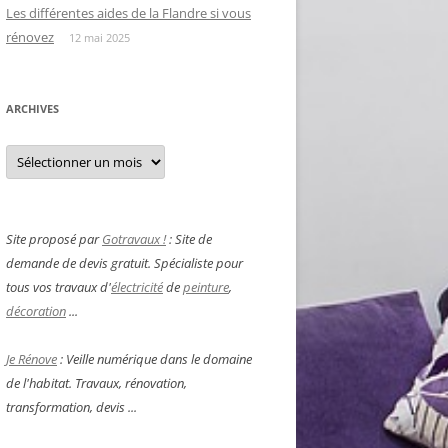
Les différentes aides de la Flandre si vous
rénovez
12 mai 2025
ARCHIVES
Archives
Site proposé par
Gotravaux !
: Site de
demande de devis gratuit. Spécialiste pour
tous vos travaux d'
électricité
de
peinture
,
décoration
...
Je Rénove
: Veille numérique dans le domaine
de l'habitat. Travaux, rénovation,
transformation, devis ...