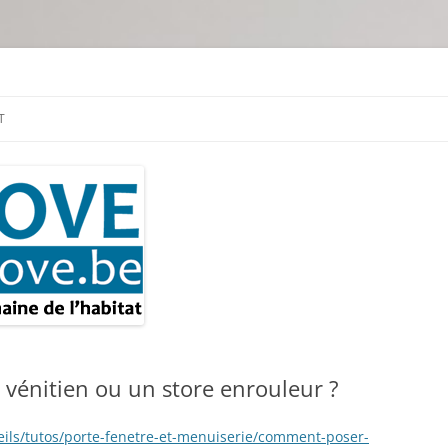
tion & travaux
T
vénitien ou un store enrouleur ?
seils/tutos/porte-fenetre-et-menuiserie/comment-poser-