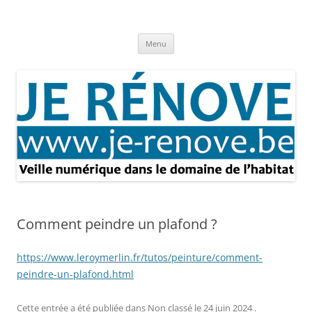
Aller
au
Je rénove – Rénovation & travaux
contenu
Rénovation et travaux – Toute l'actualité
Menu
Comment peindre un plafond ?
https://www.leroymerlin.fr/tutos/peinture/comment-
peindre-un-plafond.html
Cette entrée a été publiée dans
Non classé
le
24 juin 2024
.