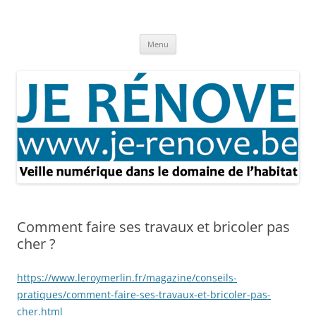
Aller
au
Je rénove – Rénovation & travaux
contenu
Rénovation et travaux – Toute l'actualité
Menu
Comment faire ses travaux et bricoler pas
cher ?
https://www.leroymerlin.fr/magazine/conseils-
pratiques/comment-faire-ses-travaux-et-bricoler-pas-
cher.html