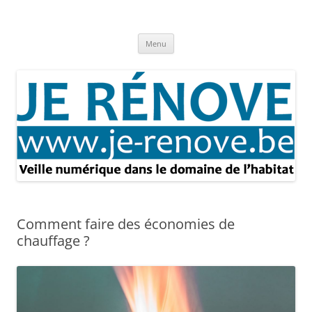
Aller
au
Je rénove – Rénovation & travaux
contenu
Rénovation et travaux – Toute l'actualité
Menu
Comment faire des économies de
chauffage ?