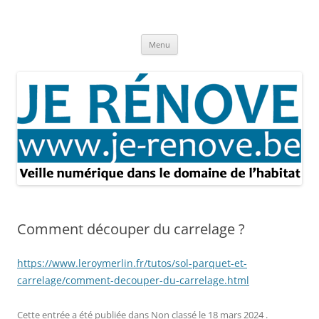
Aller
au
Je rénove – Rénovation & travaux
contenu
Rénovation et travaux – Toute l'actualité
Menu
Comment découper du carrelage ?
https://www.leroymerlin.fr/tutos/sol-parquet-et-
carrelage/comment-decouper-du-carrelage.html
Cette entrée a été publiée dans
Non classé
le
18 mars 2024
.