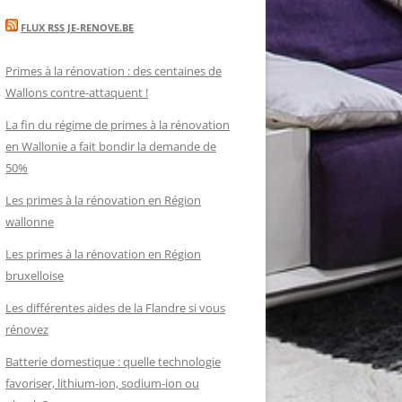
FLUX RSS JE-RENOVE.BE
Primes à la rénovation : des centaines de
Wallons contre-attaquent !
La fin du régime de primes à la rénovation
en Wallonie a fait bondir la demande de
50%
Les primes à la rénovation en Région
wallonne
Les primes à la rénovation en Région
bruxelloise
Les différentes aides de la Flandre si vous
rénovez
Batterie domestique : quelle technologie
favoriser, lithium-ion, sodium-ion ou