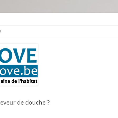
tion & travaux
T
eveur de douche ?