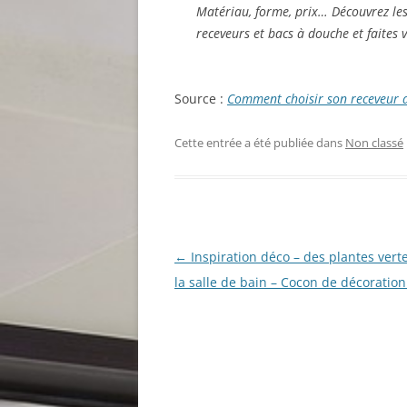
Matériau, forme, prix… Découvrez les
receveurs et bacs à douche et faites v
Source :
Comment choisir son receveur 
Cette entrée a été publiée dans
Non classé
Navigation
←
Inspiration déco – des plantes vert
des
la salle de bain – Cocon de décoration:
articles