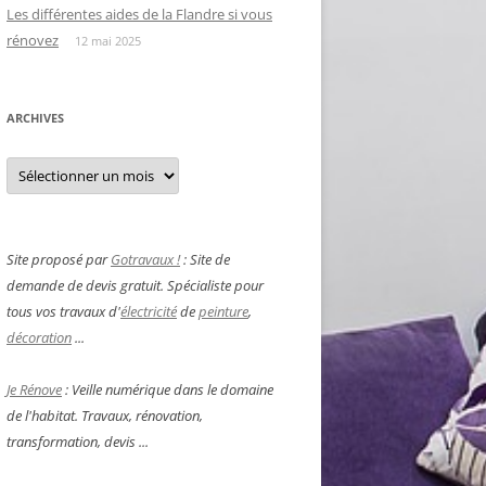
Les différentes aides de la Flandre si vous
rénovez
12 mai 2025
ARCHIVES
Archives
Site proposé par
Gotravaux !
: Site de
demande de devis gratuit. Spécialiste pour
tous vos travaux d'
électricité
de
peinture
,
décoration
...
Je Rénove
: Veille numérique dans le domaine
de l'habitat. Travaux, rénovation,
transformation, devis ...